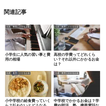
関連記事
出産・教育にかかるお金
出産・教育にかかるお金
小学生に人気の習い事と費
高校の学費ってどれくら
用の相場
い？それ以外にかかるお金
は？
出産・教育にかかるお金
出産・教育にかかるお金
小中学校の給食費っていく
中学校でかかるお金は？学
ら？払わないとどうなる
費や部活、塾、携帯電話な