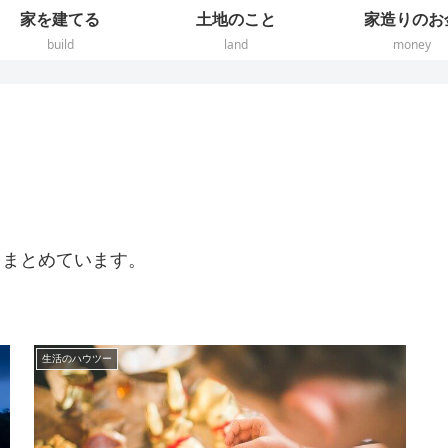
家を建てる
土地のこと
家造りのお
build
land
money
をまとめています。
生活のハウツー