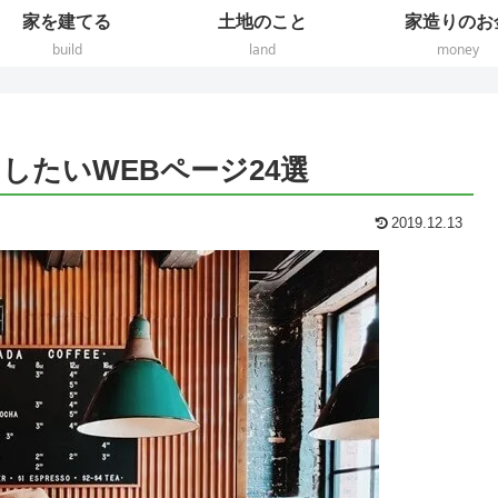
家を建てる
土地のこと
家造りのお
build
land
money
したいWEBページ24選
2019.12.13