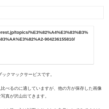
nterest.jp/topics/%E3%82%A4%E3%83%B3%
83%AA%E3%82%A2-904236155810/
きるブックマックサービスです。
見比べるのに適していますが、他の方が保存した画像
な写真が沢山出てきます。